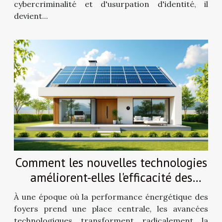
cybercriminalité et d'usurpation d'identité, il
devient...
Comment les nouvelles technologies
améliorent-elles l'efficacité des
installations énergétiques
À une époque où la performance énergétique des
domestiques ?
foyers prend une place centrale, les avancées
technologiques transforment radicalement la