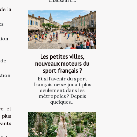
de la
es
tion
Les petites villes,
 de
nouveaux moteurs du
sport français ?
stion
Et si l’avenir du sport
français ne se jouait plus
seulement dans les
métropoles ? Depuis
quelques...
ée et
 plus
yants