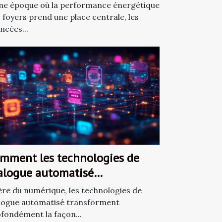
efficacité des installations
ne époque où la performance énergétique
ergétiques domestiques ?
 foyers prend une place centrale, les
ncées...
mment les technologies de
alogue automatisé
volutionnent-elles l'interaction
’ère du numérique, les technologies de
 ligne ?
logue automatisé transforment
fondément la façon...