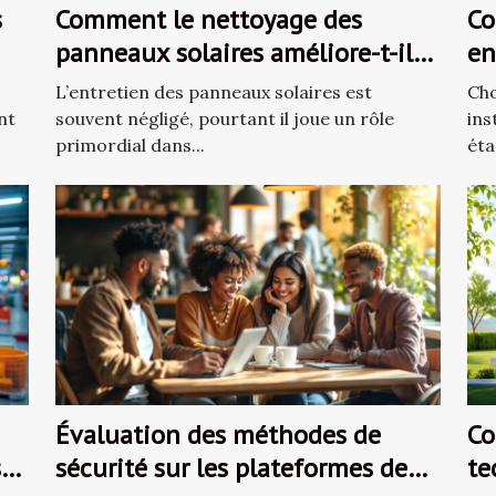
s
Comment le nettoyage des
Co
panneaux solaires améliore-t-il
en
leur efficacité ?
be
L’entretien des panneaux solaires est
Cho
nt
souvent négligé, pourtant il joue un rôle
ins
primordial dans...
éta
Évaluation des méthodes de
Co
s
sécurité sur les plateformes de
te