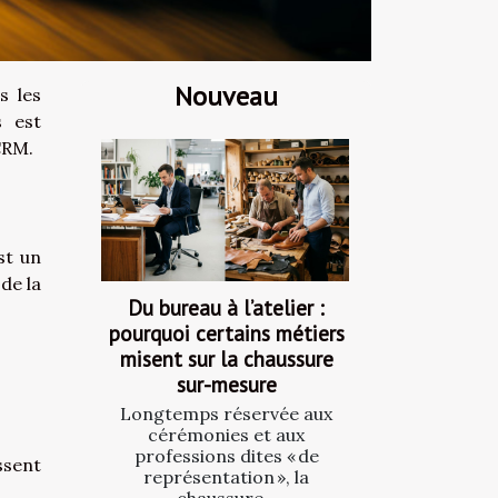
Nouveau
s les
s est
CRM.
st un
 de la
Du bureau à l’atelier :
pourquoi certains métiers
misent sur la chaussure
sur-mesure
Longtemps réservée aux
cérémonies et aux
professions dites « de
ssent
représentation », la
chaussure...