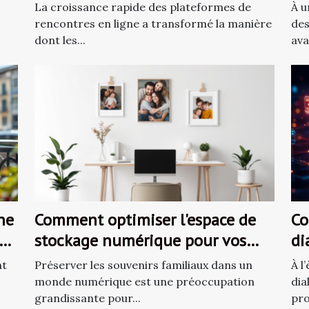
rencontres
l'
La croissance rapide des plateformes de
À u
én
rencontres en ligne a transformé la manière
des
dont les...
ava
ne
Comment optimiser l'espace de
Co
stockage numérique pour vos
di
souvenirs familiaux ?
ré
nt
Préserver les souvenirs familiaux dans un
À l
en
monde numérique est une préoccupation
dia
grandissante pour...
pro