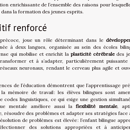
ion enrichissante de l’ensemble des raisons pour lesquelle
 dans la formation des jeunes esprits.
tif renforcé
e précoce, joue un rôle déterminant dans le
développe
née à deux langues, organisée au sein des écoles bilin
nse qui mobilise et enrichit la
plasticité cérébrale
des j
transformer et à s’adapter, particulièrement puissante
 réseaux neuronaux, rendant le cerveau plus agile et ouv
ences de l’éducation démontrent que l’apprentissage pr
 la mémoire de travail : les élèves bilingues sont ame
 codes linguistiques, ce qui exige une gestion simultan
ique mentale améliore aussi la
flexibilité mentale
, apt
re, résoudre des problèmes et adapter ses stratégies face 
résolution de problèmes est élevée : l’enfant bilingue appr
sélectionner des solutions appropriées et à anticipe