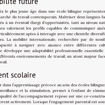
ilité future
s le plus jeune âge dans une école bilingue représente
 marché du travail contemporain. Maîtriser deux langues fac
cès à un éventail élargi d’opportunités, tant au niveau nat
ses valorisent les profils capables de communiquer ais
rticulièrement aptes à interagir avec une clientèle diversifi
les. La mobilité internationale, recherchée par de nom
pacité à naviguer avec aisance entre différentes cul
e développe une adaptabilité professionnelle essentielle
fférents environnements de travail, un atout majeur face
vail.
nt scolaire
r dans l’apprentissage précoce au sein des écoles bilingue
enveillance et la stimulation, permet à l’enfant de s’imm
a qualité de l’accompagnement repose sur une co-constru
borent activement. Lorsque l’engagement parental est sou