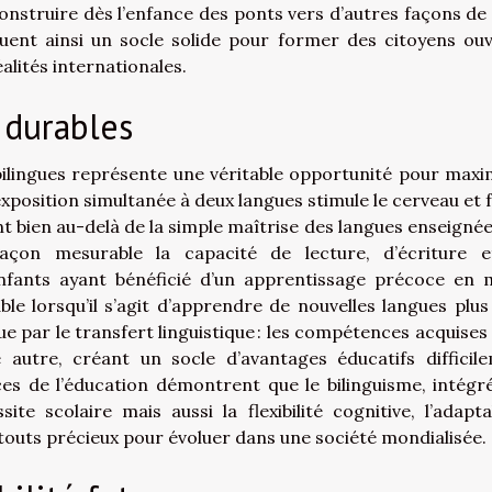
onstruire dès l’enfance des ponts vers d’autres façons de 
tuent ainsi un socle solide pour former des citoyens ouv
alités internationales.
 durables
ilingues représente une véritable opportunité pour maxi
l’exposition simultanée à deux langues stimule le cerveau et
nt bien au-delà de la simple maîtrise des langues enseignée
façon mesurable la capacité de lecture, d’écriture 
nfants ayant bénéficié d’un apprentissage précoce en m
e lorsqu’il s’agit d’apprendre de nouvelles langues plus
e par le transfert linguistique : les compétences acquises
e autre, créant un socle d’avantages éducatifs difficil
es de l’éducation démontrent que le bilinguisme, intégr
te scolaire mais aussi la flexibilité cognitive, l’adaptab
s atouts précieux pour évoluer dans une société mondialisée.