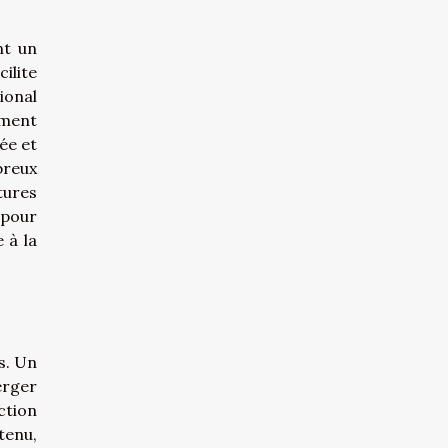
nt un
ilite
ional
ément
ée et
breux
tures
 pour
 à la
s. Un
erger
ction
tenu,