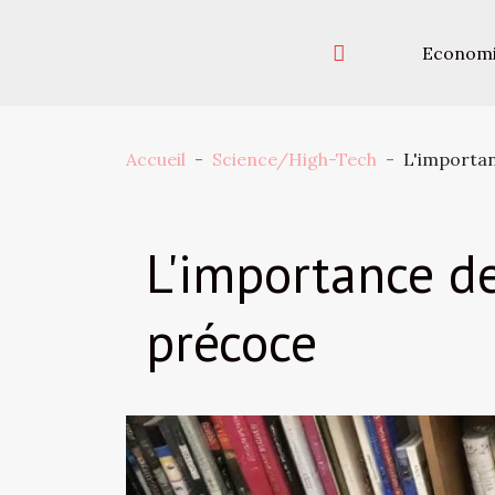
Econom
Accueil
Science/High-Tech
L'importan
L'importance de
précoce