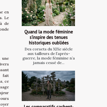
he en
s. Le
 à de
monde
Quand la mode féminine
s’inspire des tenues
historiques oubliées
Des corsets du XIXe siècle
aux tailleurs de l’après-
guerre, la mode féminine n’a
à une
jamais cessé de...
ivers
ssant
 fait
s, ce
ssage
ajeur
cours
toyer
Les comparatifs cachent-