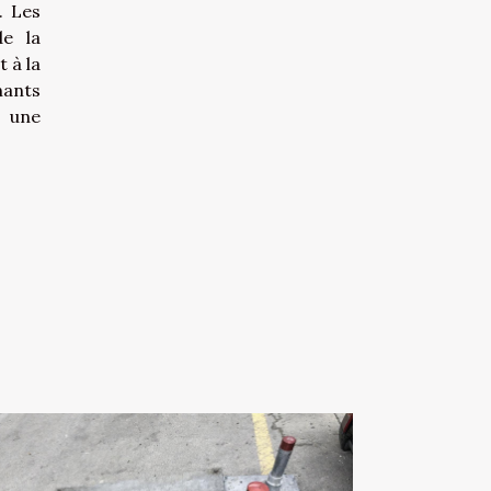
. Les
de la
 à la
nants
i une