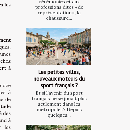
cérémonies et aux
s les
professions dites « de
représentation », la
chaussure...
ment
gues,
eunes
 chez
ert à
Les petites villes,
nouveaux moteurs du
sport français ?
écoce
nés à
Et si l’avenir du sport
français ne se jouait plus
ée de
seulement dans les
itude
métropoles ? Depuis
à des
quelques...
end à
r les