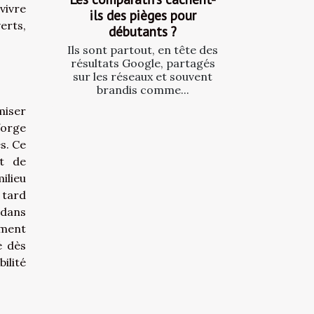
vivre
ils des pièges pour
erts,
débutants ?
Ils sont partout, en tête des
résultats Google, partagés
sur les réseaux et souvent
brandis comme...
miser
 forge
s. Ce
et de
ilieu
 tard
 dans
ement
é dès
ilité