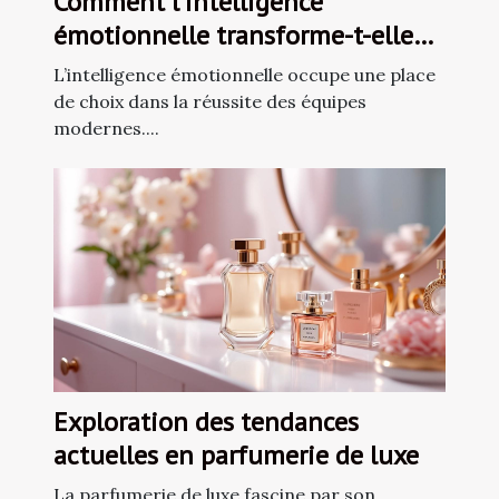
Comment l'intelligence
émotionnelle transforme-t-elle
les dynamiques d'équipe ?
L’intelligence émotionnelle occupe une place
de choix dans la réussite des équipes
modernes....
Exploration des tendances
actuelles en parfumerie de luxe
La parfumerie de luxe fascine par son