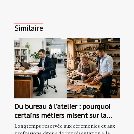
Similaire
Du bureau à l’atelier : pourquoi
certains métiers misent sur la
chaussure sur-mesure
Longtemps réservée aux cérémonies et aux
professions dites « de représentation », la