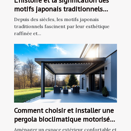
L'histoire et la signification des
motifs japonais traditionnels
dans la décoration
Depuis des siècles, les motifs japonais
traditionnels fascinent par leur esthétique
raffinée et...
Comment choisir et installer une
pergola bioclimatique motorisée
en aluminium
Aménager un espace extérieur confortable et