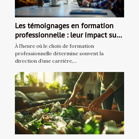
Les témoignages en formation
professionnelle : leur impact sur
le choix de cours
À l’heure où le choix de formation
professionnelle détermine souvent la
direction d’une carrière,...