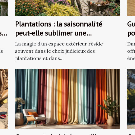
Plantations : la saisonnalité
Gu
s
peut-elle sublimer une
po
réalisation paysagère ?
La magie d’un espace extérieur réside
Dan
is
souvent dans le choix judicieux des
off
plantations et dans...
éne