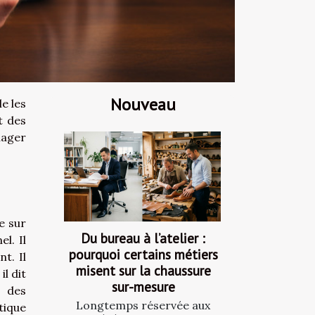
Nouveau
e les
t des
nager
e sur
Du bureau à l’atelier :
l. Il
pourquoi certains métiers
t. Il
misent sur la chaussure
l dit
sur-mesure
s des
Longtemps réservée aux
tique