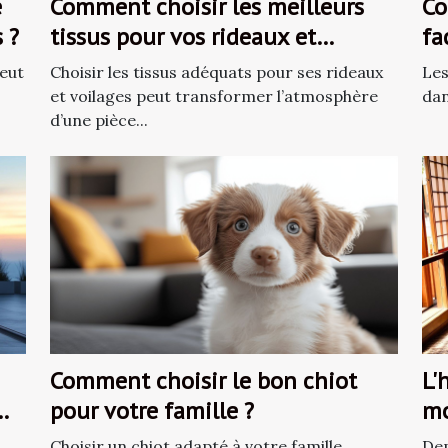
e
Comment choisir les meilleurs
Co
 ?
tissus pour vos rideaux et
fa
voilages ?
peut
Choisir les tissus adéquats pour ses rideaux
Les
et voilages peut transformer l’atmosphère
dan
d’une pièce...
Comment choisir le bon chiot
L'
pour votre famille ?
mo
da
Choisir un chiot adapté à votre famille
Dep