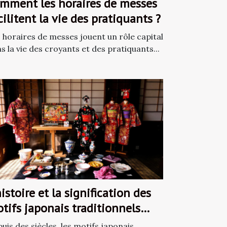
mment les horaires de messes
cilitent la vie des pratiquants ?
 horaires de messes jouent un rôle capital
s la vie des croyants et des pratiquants...
histoire et la signification des
tifs japonais traditionnels
ns la décoration
uis des siècles, les motifs japonais