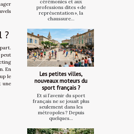
cérémonies et aux
nager
professions dites « de
uvels
représentation », la
chaussure...
l ?
part.
 peut
eting
n. En
Les petites villes,
up le
nouveaux moteurs du
t une
sport français ?
Et si l’avenir du sport
français ne se jouait plus
seulement dans les
métropoles ? Depuis
quelques...