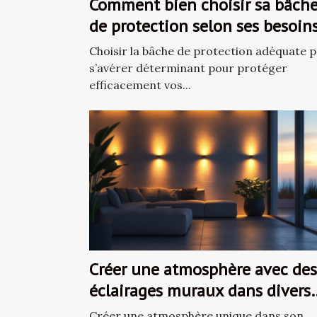
Comment bien choisir sa bâch
de protection selon ses besoins
Choisir la bâche de protection adéquate 
s’avérer déterminant pour protéger
efficacement vos...
Créer une atmosphère avec des
éclairages muraux dans divers
espaces de vie
Créer une atmosphère unique dans son