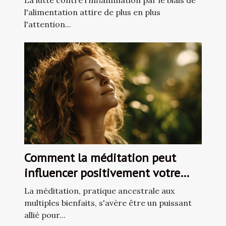
La lutte contre l'inflammation par le biais de
l'alimentation attire de plus en plus
l'attention...
Comment la méditation peut
influencer positivement votre
pression artérielle étude de cas et
La méditation, pratique ancestrale aux
techniques
multiples bienfaits, s'avère être un puissant
allié pour...