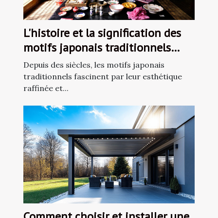
L'histoire et la signification des
motifs japonais traditionnels
dans la décoration
Depuis des siècles, les motifs japonais
traditionnels fascinent par leur esthétique
raffinée et...
Comment choisir et installer une