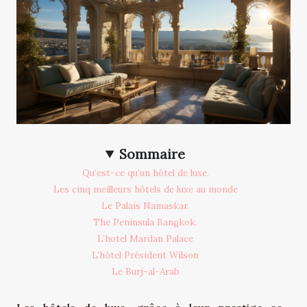
Sommaire
Qu’est-ce qu’un hôtel de luxe.
Les cinq meilleurs hôtels de luxe au monde
Le Palais Namaskar.
The Peninsula Bangkok.
L’hotel Mardan Palace
L’hôtel Président Wilson
Le Burj-al-Arab